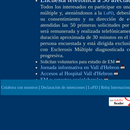
Todos los interesados en participar en una
múltiple y, ateniéndonos a la
, deber
LoPD
su consentimiento y su dirección de e-
atendidas las 50 primeras solicitudes por
será remunerada y realizada telefónicame
duración aproximada de 30 minutos en el h
persona encuestada y está dirigida exclus
con Esclerosis Múltiple diagnosticada c
progresiva.
Solicitan voluntarios para estudio de EM
Jornada informativa en Vall d'Hebron
Accesos al Hospital Vall d'Hebron
EM y aspectos sociolaborales
|
|
|
Colabora con nosotros
Declaración de intenciones
LoPD
Reloj Internacion
Si no tienes un lector de ficheros PDF, descárgatelo gra