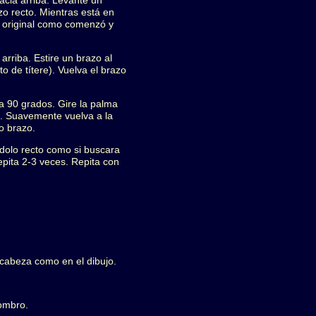
hacia arriba. Levante un
o recto. Mientras está en
ón original como comenzó y
arriba. Estire un brazo al
o de títere). Vuelva el brazo
 a 90 grados. Gire la palma
o. Suavemente vuelva a la
o brazo.
ndolo recto como si buscara
Repita 2-3 veces. Repita con
 cabeza como en el dibujo.
hombro.