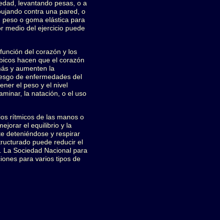
edad, levantando pesas, o a
pujando contra una pared, o
un peso o goma elástica para
or medio del ejercicio puede
función del corazón y los
bicos hacen que el corazón
más y aumenten la
riesgo de enfermedades del
ner el peso y el nivel
aminar, la natación, o el uso
ios rítmicos de las manos o
jorar el equilibrio y la
te deteniéndose y respirar
ructurado puede reducir el
. La Sociedad Nacional para
ciones para varios tipos de