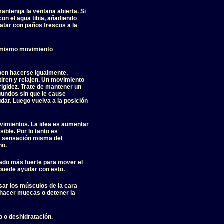
antenga la ventana abierta. Si
on el agua tibia, añadiendo
atar con paños frescos a la
el mismo movimiento
ben hacerse igualmente,
iren y relajen. Un movimiento
rigidez. Trate de mantener un
undos sin que le cause
dar. Luego vuelva a la posición
vimientos. La idea es aumentar
ible. Por lo tanto es
 la sensación misma del
no.
l lado más fuerte para mover el
 puede ayudar con esto.
sar los músculos de la cara
hacer muecas o detener la
o o deshidratación.