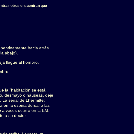
entras otros encuentran que
repentinamente hacia atrás.
ia abajo).
eja llegue al hombro.
ombro.
e la "habitación se está
eo, desmayo o náuseas, deje
. La señal de Lhermitte:
 en la espina dorsal o las
e a veces ocurre en la EM.
te a su doctor.