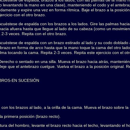
l: Acuéstese de espalda, brazos a los lados, con las palmas de la mano 
 levantando la mano en una clase), manteniendo el codo y el antebraz
undamente y expire una vez en forma rítmica. Baje el brazo a la posici
jercicio con el otro brazo.
: Acuéstese de espalda con los brazos a los lados. Gire las palmas hacia 
 hacia afuera hasta que llegue al lado de su cabeza (como un movimient
ta 2-3 veces. Repita con el otro brazo.
l: Acuéstese de espalda con un brazo estirado al lado y su codo doblado
ebrazo en forma de arco hasta que la mano toque la cama del otro lad
ma tocando la cama. Repita 2-3 veces. Repita este ejercicio con el otr
l: Derecho o sentado en una silla. Mueva el brazo hacia atrás, mantenié
 Deje que el antebrazo cuelgue. Vuelva el brazo a la posición original. 
BROS-EN SUCESIÓN
on los brazos al lado, a la orilla de la cama. Mueva el brazo sobre la
a primera posición (brazo recto).
ltura del hombro, levante el brazo recto hacia el techo, levantando el 