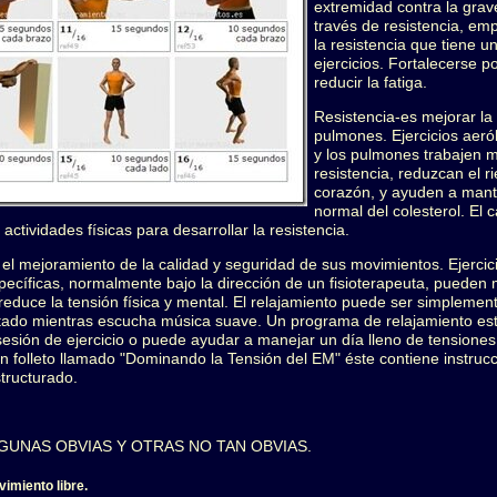
extremidad contra la grav
través de resistencia, em
la resistencia que tiene 
ejercicios. Fortalecerse p
reducir la fatiga.
Resistencia-es mejorar la 
pulmones. Ejercicios aeró
y los pulmones trabajen 
resistencia, reduzcan el 
corazón, y ayuden a mante
normal del colesterol. El c
 actividades físicas para desarrollar la resistencia.
 el mejoramiento de la calidad y seguridad de sus movimientos. Ejercic
specíficas, normalmente bajo la dirección de un fisioterapeuta, pueden me
reduce la tensión física y mental. El relajamiento puede ser simplemen
tado mientras escucha música suave. Un programa de relajamiento est
sión de ejercicio o puede ayudar a manejar un día lleno de tensiones
 un folleto llamado "Dominando la Tensión del EM" éste contiene instruc
structurado.
GUNAS OBVIAS Y OTRAS NO TAN OBVIAS.
vimiento libre.