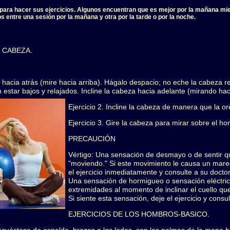
a para hacer sus ejercicios. Algunos encuentran que es mejor por la mañana mi
os entre una sesión por la mañana y otra por la tarde o por la noche.
 CABEZA.
za hacia atrás (mire hacia arriba). Hágalo despacio; no eche la cabeza 
star bajos y relajados. Incline la cabeza hacia adelante (mirando hac
Ejercicio 2. Incline la cabeza de manera que la or
Ejercicio 3. Gire la cabeza para mirar sobre el h
PRECAUCIÓN
Vértigo: Una sensación de desmayo o de sentir qu
"moviendo." Si este movimiento le causa un mar
el ejercicio inmediatamente y consulte a su doctor
Una sensación de hormigueo o sensación eléctrica
extremidades al momento de inclinar el cuello qu
Si siente esta sensación, deje el ejercicio y consul
EJERCICIOS DE LOS HOMBROS-BASICO.