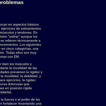
 problemas
focan en aspectos básicos
 ejercicios de estiramientos
músculos y tendones. En
rmino "estirar" aunque los
 se refieren técnicamente a
movimientos. Los siguientes
e en cinco categorías, una
ción. Todas ellos son muy
sonas con EM.
rar bien los músculos y
iene la movilidad de las
vidades previenen la rigidez y
la movilidad, la debilidad, y
ace ejercicios, la rigidez
turas dolorosas que
nes en posición rígida
blarlas.
la fuerza o el poder de los
n fortalecer levantando una