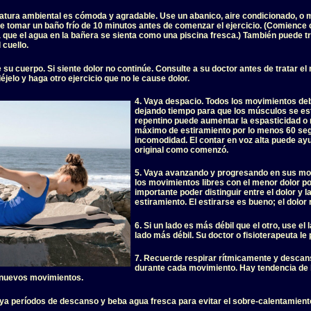
ratura ambiental es cómoda y agradable. Use un abanico, aire condicionado, o m
e tomar un baño frío de 10 minutos antes de comenzar el ejercicio. (Comience c
 que el agua en la bañera se sienta como una piscina fresca.) También puede tr
 cuello.
 su cuerpo. Si siente dolor no continúe. Consulte a su doctor antes de tratar 
éjelo y haga otro ejercicio que no le cause dolor.
4. Vaya despacio. Todos los movimientos de
dejando tiempo para que los músculos se est
repentino puede aumentar la espasticidad o 
máximo de estiramiento por lo menos 60 seg
incomodidad. El contar en voz alta puede ayu
original como comenzó.
5. Vaya avanzando y progresando en sus mo
los movimientos libres con el menor dolor pos
importante poder distinguir entre el dolor y
estiramiento. El estirarse es bueno; el dolor 
6. Si un lado es más débil que el otro, use e
lado más débil. Su doctor o fisioterapeuta le
7. Recuerde respirar rítmicamente y descan
durante cada movimiento. Hay tendencia de 
 nuevos movimientos.
luya períodos de descanso y beba agua fresca para evitar el sobre-calentamient