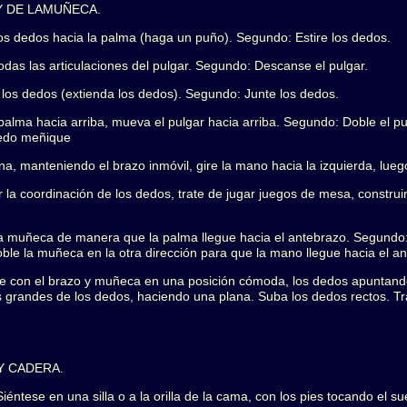
Y DE LAMUÑECA.
 los dedos hacia la palma (haga un puño). Segundo: Estire los dedos.
todas las articulaciones del pulgar. Segundo: Descanse el pulgar.
e los dedos (extienda los dedos). Segundo: Junte los dedos.
 palma hacia arriba, mueva el pulgar hacia arriba. Segundo: Doble el p
dedo meñique
na, manteniendo el brazo inmóvil, gire la mano hacia la izquierda, lueg
 coordinación de los dedos, trate de jugar juegos de mesa, construi
 la muñeca de manera que la palma llegue hacia el antebrazo. Segund
oble la muñeca en la otra dirección para que la mano llegue hacia el a
ce con el brazo y muñeca en una posición cómoda, los dedos apuntand
s grandes de los dedos, haciendo una plana. Suba los dedos rectos. 
Y CADERA.
: Siéntese en una silla o a la orilla de la cama, con los pies tocando el s