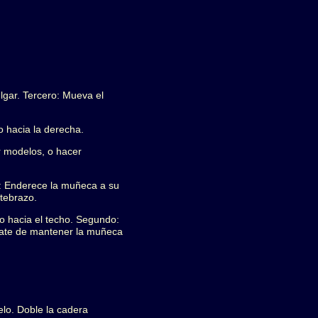
ulgar. Tercero: Mueva el
o hacia la derecha.
r modelos, o hacer
o: Enderece la muñeca a su
ntebrazo.
o hacia el techo. Segundo:
Trate de mantener la muñeca
uelo. Doble la cadera