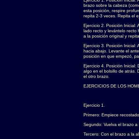
Ejercicio 1. Posición Inicia
brazo sobre la cabeza (como
esta posición, respire prof
repita 2-3 veces. Repita el e
Ejercicio 2. Posición Inicial
lado recto y levántelo recto
a la posición original y repi
Ejercicio 3. Posición Inicia
hacia abajo. Levante el ant
posición en que empezó, pal
Ejercicio 4. Posición Inicia
algo en el bolsillo de atrás.
el otro brazo.
EJERCICIOS DE LOS HOM
Ejercicio 1.
Primero: Empiece recostado c
Segundo: Vuelva el brazo a l
Tercero: Con el brazo a la a